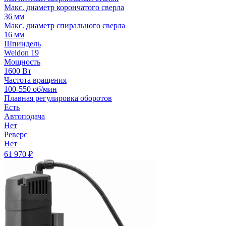
Макс. диаметр корончатого сверла
36 мм
Макс. диаметр спирального сверла
16 мм
Шпиндель
Weldon 19
Мощность
1600 Вт
Частота вращения
100-550 об/мин
Плавная регулировка оборотов
Есть
Автоподача
Нет
Реверс
Нет
61 970
₽