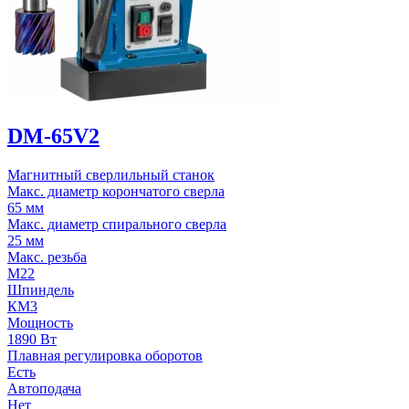
DM-65V2
Магнитный сверлильный станок
Макс. диаметр корончатого сверла
65 мм
Макс. диаметр спирального сверла
25 мм
Макс. резьба
М22
Шпиндель
КМ3
Мощность
1890 Вт
Плавная регулировка оборотов
Есть
Автоподача
Нет