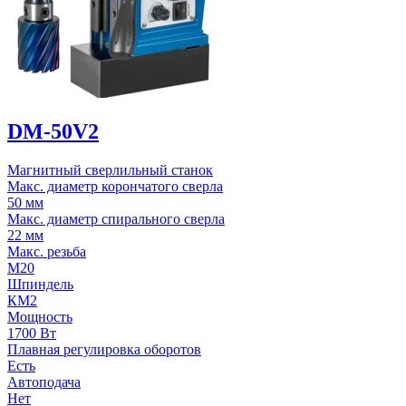
DM-50V2
Магнитный сверлильный станок
Макс. диаметр корончатого сверла
50 мм
Макс. диаметр спирального сверла
22 мм
Макс. резьба
М20
Шпиндель
КМ2
Мощность
1700 Вт
Плавная регулировка оборотов
Есть
Автоподача
Нет