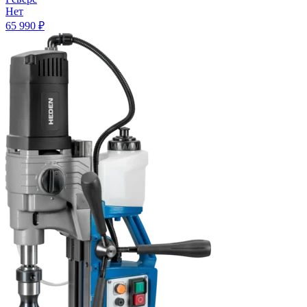
Нет
65 990
₽