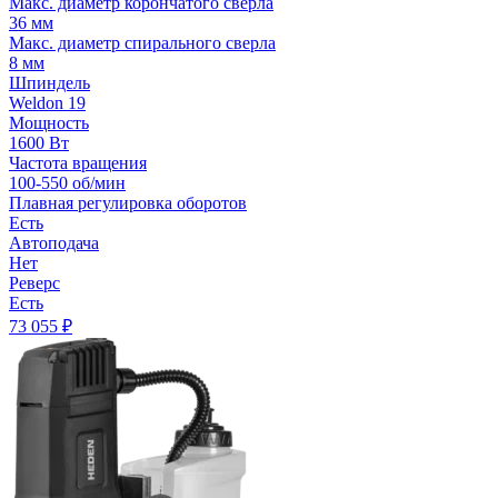
Макс. диаметр корончатого сверла
36 мм
Макс. диаметр спирального сверла
8 мм
Шпиндель
Weldon 19
Мощность
1600 Вт
Частота вращения
100-550 об/мин
Плавная регулировка оборотов
Есть
Автоподача
Нет
Реверс
Есть
73 055
₽