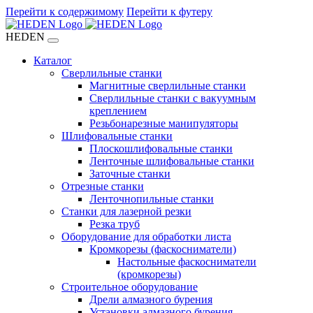
Перейти к содержимому
Перейти к футеру
HEDEN
Каталог
Сверлильные станки
Магнитные сверлильные станки
Сверлильные станки с вакуумным
креплением
Резьбонарезные манипуляторы
Шлифовальные станки
Плоскошлифовальные станки
Ленточные шлифовальные станки
Заточные станки
Отрезные станки
Ленточнопильные станки
Станки для лазерной резки
Резка труб
Оборудование для обработки листа
Кромкорезы (фаскосниматели)
Настольные фаскосниматели
(кромкорезы)
Строительное оборудование
Дрели алмазного бурения
Установки алмазного бурения