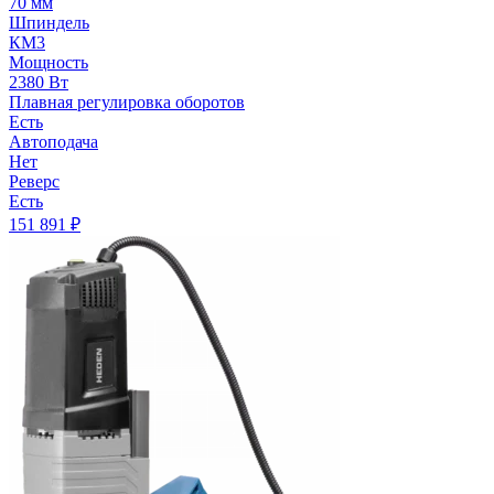
70 мм
Шпиндель
КМ3
Мощность
2380 Вт
Плавная регулировка оборотов
Есть
Автоподача
Нет
Реверс
Есть
151 891
₽