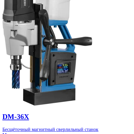
DM-36X
Бесщёточный магнитный сверлильный станок