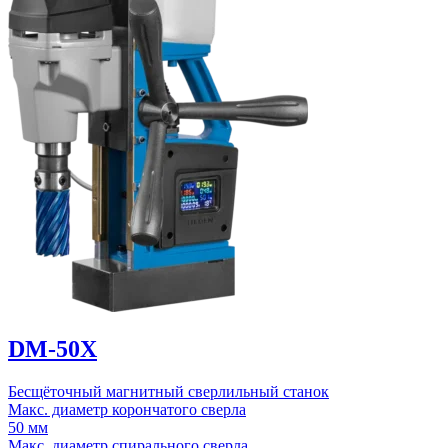
DM-50X
Бесщёточный магнитный сверлильный станок
Макс. диаметр корончатого сверла
50 мм
Макс. диаметр спирального сверла