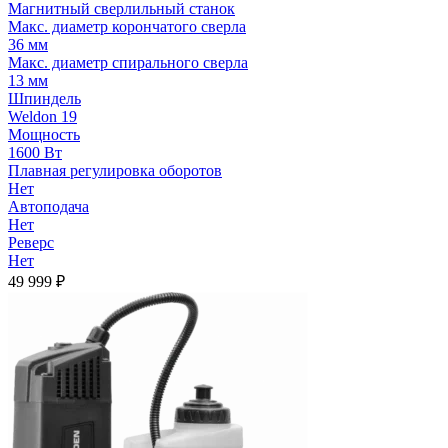
Магнитный сверлильный станок
Макс. диаметр корончатого сверла
36 мм
Макс. диаметр спирального сверла
13 мм
Шпиндель
Weldon 19
Мощность
1600 Вт
Плавная регулировка оборотов
Нет
Автоподача
Нет
Реверс
Нет
49 999
₽