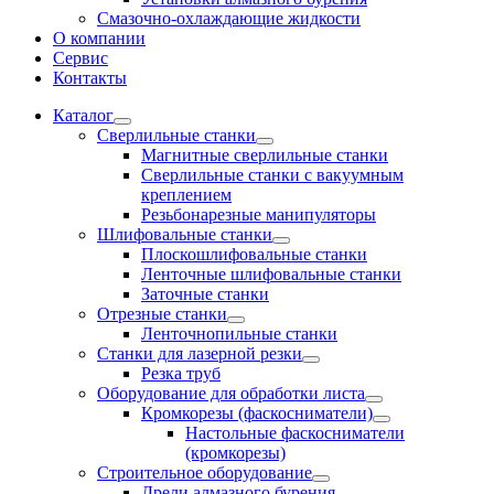
Смазочно-охлаждающие жидкости
О компании
Сервис
Контакты
Каталог
Сверлильные станки
Магнитные сверлильные станки
Сверлильные станки с вакуумным
креплением
Резьбонарезные манипуляторы
Шлифовальные станки
Плоскошлифовальные станки
Ленточные шлифовальные станки
Заточные станки
Отрезные станки
Ленточнопильные станки
Станки для лазерной резки
Резка труб
Оборудование для обработки листа
Кромкорезы (фаскосниматели)
Настольные фаскосниматели
(кромкорезы)
Строительное оборудование
Дрели алмазного бурения