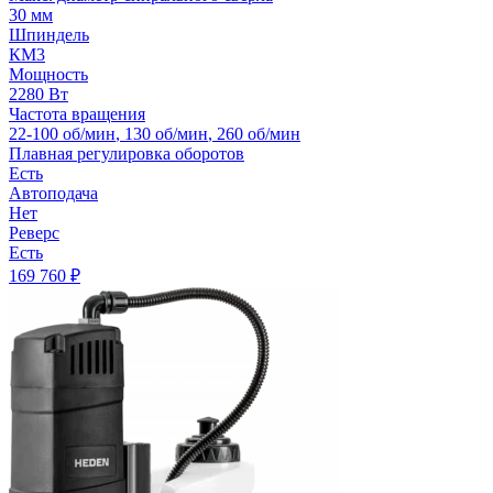
30 мм
Шпиндель
КМ3
Мощность
2280 Вт
Частота вращения
22-100 об/мин
,
130 об/мин
,
260 об/мин
Плавная регулировка оборотов
Есть
Автоподача
Нет
Реверс
Есть
169 760
₽