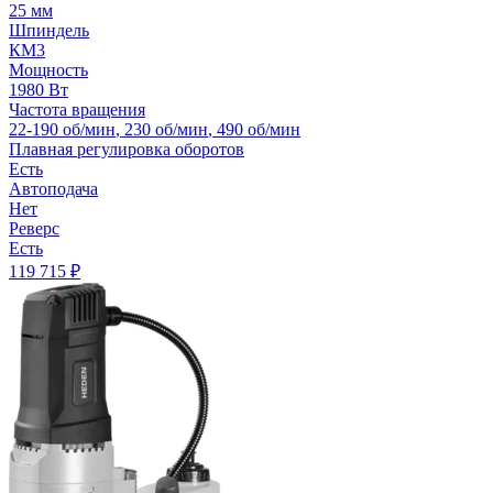
25 мм
Шпиндель
КМ3
Мощность
1980 Вт
Частота вращения
22-190 об/мин
,
230 об/мин
,
490 об/мин
Плавная регулировка оборотов
Есть
Автоподача
Нет
Реверс
Есть
119 715
₽