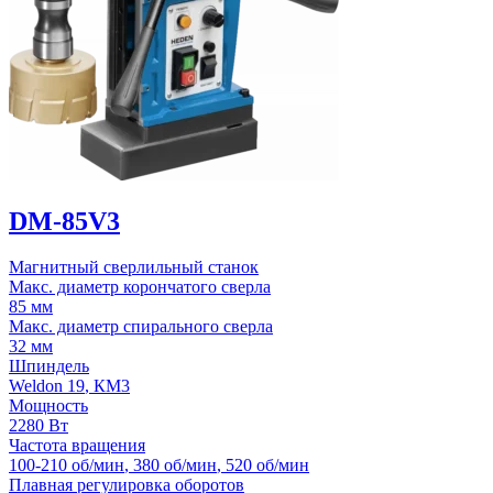
DM-85V3
Магнитный сверлильный станок
Макс. диаметр корончатого сверла
85 мм
Макс. диаметр спирального сверла
32 мм
Шпиндель
Weldon 19
,
КМ3
Мощность
2280 Вт
Частота вращения
100-210 об/мин
,
380 об/мин
,
520 об/мин
Плавная регулировка оборотов