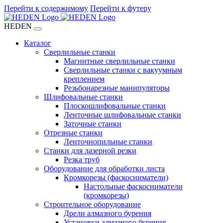
Перейти к содержимому
Перейти к футеру
HEDEN
Каталог
Сверлильные станки
Магнитные сверлильные станки
Сверлильные станки с вакуумным
креплением
Резьбонарезные манипуляторы
Шлифовальные станки
Плоскошлифовальные станки
Ленточные шлифовальные станки
Заточные станки
Отрезные станки
Ленточнопильные станки
Станки для лазерной резки
Резка труб
Оборудование для обработки листа
Кромкорезы (фаскосниматели)
Настольные фаскосниматели
(кромкорезы)
Строительное оборудование
Дрели алмазного бурения
Установки алмазного бурения