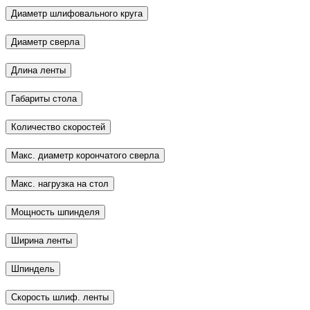
Диаметр шлифовального круга
Диаметр сверла
Длина ленты
Габариты стола
Количество скоростей
Макс. диаметр корончатого сверла
Макс. нагрузка на стол
Мощность шпинделя
Ширина ленты
Шпиндель
Скорость шлиф. ленты