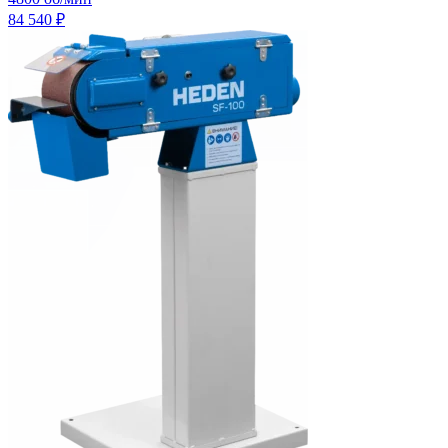
84 540
₽