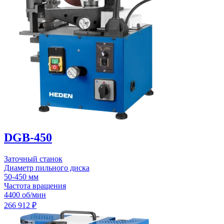
DGB-450
Заточный станок
Диаметр пильного диска
50-450 мм
Частота вращения
4400 об/мин
266 912
₽