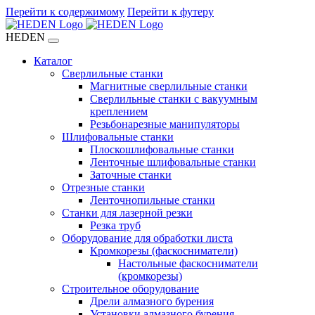
Перейти к содержимому
Перейти к футеру
HEDEN
Каталог
Сверлильные станки
Магнитные сверлильные станки
Сверлильные станки с вакуумным
креплением
Резьбонарезные манипуляторы
Шлифовальные станки
Плоскошлифовальные станки
Ленточные шлифовальные станки
Заточные станки
Отрезные станки
Ленточнопильные станки
Станки для лазерной резки
Резка труб
Оборудование для обработки листа
Кромкорезы (фаскосниматели)
Настольные фаскосниматели
(кромкорезы)
Строительное оборудование
Дрели алмазного бурения
Установки алмазного бурения