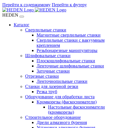
Перейти к содержимому
Перейти к футеру
HEDEN
Каталог
Сверлильные станки
Магнитные сверлильные станки
Сверлильные станки с вакуумным
креплением
Резьбонарезные манипуляторы
Шлифовальные станки
Плоскошлифовальные станки
Ленточные шлифовальные станки
Заточные станки
Отрезные станки
Ленточнопильные станки
Станки для лазерной резки
Резка труб
Оборудование для обработки листа
Кромкорезы (фаскосниматели)
Настольные фаскосниматели
(кромкорезы)
Строительное оборудование
Дрели алмазного бурения
Установки алмазного бурения