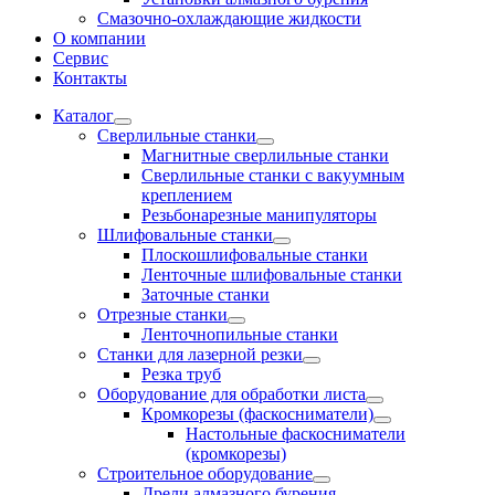
Смазочно-охлаждающие жидкости
О компании
Сервис
Контакты
Каталог
Сверлильные станки
Магнитные сверлильные станки
Сверлильные станки с вакуумным
креплением
Резьбонарезные манипуляторы
Шлифовальные станки
Плоскошлифовальные станки
Ленточные шлифовальные станки
Заточные станки
Отрезные станки
Ленточнопильные станки
Станки для лазерной резки
Резка труб
Оборудование для обработки листа
Кромкорезы (фаскосниматели)
Настольные фаскосниматели
(кромкорезы)
Строительное оборудование
Дрели алмазного бурения