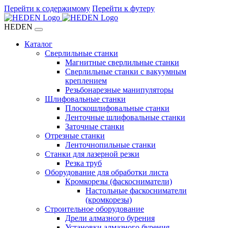
Перейти к содержимому
Перейти к футеру
HEDEN
Каталог
Сверлильные станки
Магнитные сверлильные станки
Сверлильные станки с вакуумным
креплением
Резьбонарезные манипуляторы
Шлифовальные станки
Плоскошлифовальные станки
Ленточные шлифовальные станки
Заточные станки
Отрезные станки
Ленточнопильные станки
Станки для лазерной резки
Резка труб
Оборудование для обработки листа
Кромкорезы (фаскосниматели)
Настольные фаскосниматели
(кромкорезы)
Строительное оборудование
Дрели алмазного бурения
Установки алмазного бурения