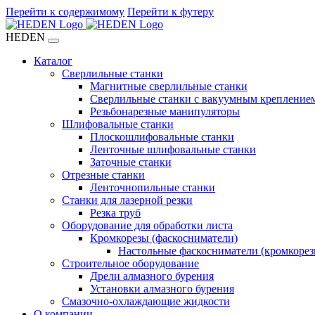
Перейти к содержимому
Перейти к футеру
HEDEN
Каталог
Сверлильные станки
Магнитные сверлильные станки
Сверлильные станки с вакуумным крепление
Резьбонарезные манипуляторы
Шлифовальные станки
Плоскошлифовальные станки
Ленточные шлифовальные станки
Заточные станки
Отрезные станки
Ленточнопильные станки
Станки для лазерной резки
Резка труб
Оборудование для обработки листа
Кромкорезы (фаскосниматели)
Настольные фаскосниматели (кромкорез
Строительное оборудование
Дрели алмазного бурения
Установки алмазного бурения
Смазочно-охлаждающие жидкости
О компании