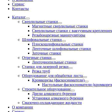
Сервис
Контакты
Каталог
Сверлильные станки
Магнитные сверлильные станки
Сверлильные станки с вакуумным крепление
Резьбонарезные манипуляторы
Шлифовальные станки
Плоскошлифовальные станки
Ленточные шлифовальные станки
Заточные станки
Отрезные станки
Ленточнопильные станки
Станки для лазерной резки
Резка труб
Оборудование для обработки листа
Кромкорезы (фаскосниматели)
Настольные фаскосниматели (кромкорез
Строительное оборудование
Дрели алмазного бурения
Установки алмазного бурения
Смазочно-охлаждающие жидкости
О компании
Сервис