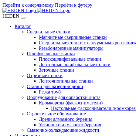
Перейти к содержимому
Перейти к футеру
HEDEN
Каталог
Сверлильные станки
Магнитные сверлильные станки
Сверлильные станки с вакуумным крепление
Резьбонарезные манипуляторы
Шлифовальные станки
Плоскошлифовальные станки
Ленточные шлифовальные станки
Заточные станки
Отрезные станки
Ленточнопильные станки
Станки для лазерной резки
Резка труб
Оборудование для обработки листа
Кромкорезы (фаскосниматели)
Настольные фаскосниматели (кромкорез
Строительное оборудование
Дрели алмазного бурения
Установки алмазного бурения
Смазочно-охлаждающие жидкости
О компании