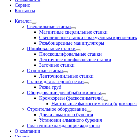
Сервис
Контакты
Каталог
Сверлильные станки
Магнитные сверлильные станки
Сверлильные станки с вакуумным крепление
Резьбонарезные манипуляторы
Шлифовальные станки
Плоскошлифовальные станки
Ленточные шлифовальные станки
Заточные станки
Отрезные станки
Ленточнопильные станки
Станки для лазерной резки
Резка труб
Оборудование для обработки листа
Кромкорезы (фаскосниматели)
Настольные фаскосниматели (кромкорез
Строительное оборудование
Дрели алмазного бурения
Установки алмазного бурения
Смазочно-охлаждающие жидкости
О компании
Сервис