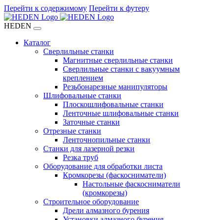
Перейти к содержимому
Перейти к футеру
HEDEN
Каталог
Сверлильные станки
Магнитные сверлильные станки
Сверлильные станки с вакуумным
креплением
Резьбонарезные манипуляторы
Шлифовальные станки
Плоскошлифовальные станки
Ленточные шлифовальные станки
Заточные станки
Отрезные станки
Ленточнопильные станки
Станки для лазерной резки
Резка труб
Оборудование для обработки листа
Кромкорезы (фаскосниматели)
Настольные фаскосниматели
(кромкорезы)
Строительное оборудование
Дрели алмазного бурения
Установки алмазного бурения