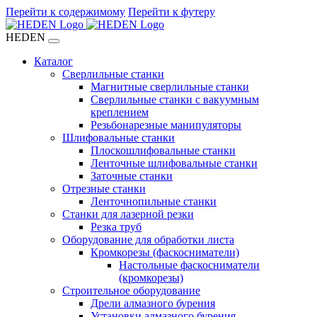
Перейти к содержимому
Перейти к футеру
HEDEN
Каталог
Сверлильные станки
Магнитные сверлильные станки
Сверлильные станки с вакуумным
креплением
Резьбонарезные манипуляторы
Шлифовальные станки
Плоскошлифовальные станки
Ленточные шлифовальные станки
Заточные станки
Отрезные станки
Ленточнопильные станки
Станки для лазерной резки
Резка труб
Оборудование для обработки листа
Кромкорезы (фаскосниматели)
Настольные фаскосниматели
(кромкорезы)
Строительное оборудование
Дрели алмазного бурения
Установки алмазного бурения