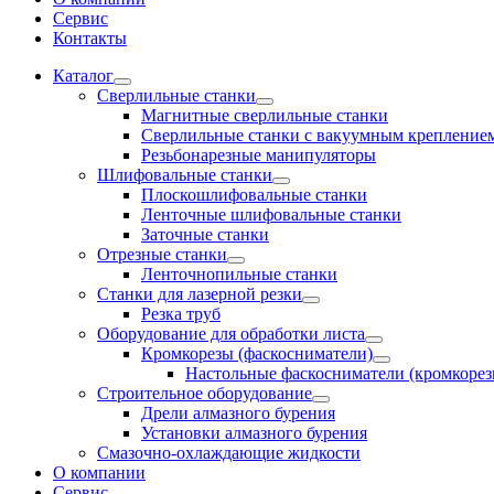
Сервис
Контакты
Каталог
Сверлильные станки
Магнитные сверлильные станки
Сверлильные станки с вакуумным крепление
Резьбонарезные манипуляторы
Шлифовальные станки
Плоскошлифовальные станки
Ленточные шлифовальные станки
Заточные станки
Отрезные станки
Ленточнопильные станки
Станки для лазерной резки
Резка труб
Оборудование для обработки листа
Кромкорезы (фаскосниматели)
Настольные фаскосниматели (кромкорез
Строительное оборудование
Дрели алмазного бурения
Установки алмазного бурения
Смазочно-охлаждающие жидкости
О компании
Сервис