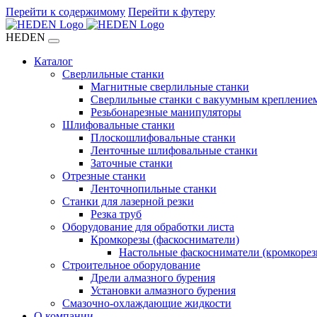
Перейти к содержимому
Перейти к футеру
HEDEN
Каталог
Сверлильные станки
Магнитные сверлильные станки
Сверлильные станки с вакуумным крепление
Резьбонарезные манипуляторы
Шлифовальные станки
Плоскошлифовальные станки
Ленточные шлифовальные станки
Заточные станки
Отрезные станки
Ленточнопильные станки
Станки для лазерной резки
Резка труб
Оборудование для обработки листа
Кромкорезы (фаскосниматели)
Настольные фаскосниматели (кромкорез
Строительное оборудование
Дрели алмазного бурения
Установки алмазного бурения
Смазочно-охлаждающие жидкости
О компании