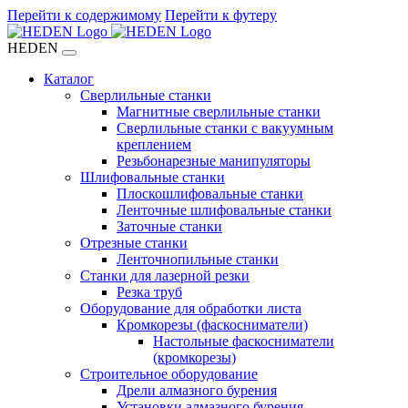
Перейти к содержимому
Перейти к футеру
HEDEN
Каталог
Сверлильные станки
Магнитные сверлильные станки
Сверлильные станки с вакуумным
креплением
Резьбонарезные манипуляторы
Шлифовальные станки
Плоскошлифовальные станки
Ленточные шлифовальные станки
Заточные станки
Отрезные станки
Ленточнопильные станки
Станки для лазерной резки
Резка труб
Оборудование для обработки листа
Кромкорезы (фаскосниматели)
Настольные фаскосниматели
(кромкорезы)
Строительное оборудование
Дрели алмазного бурения
Установки алмазного бурения