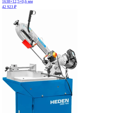
1638×12,5×0,6 мм
42 923
₽