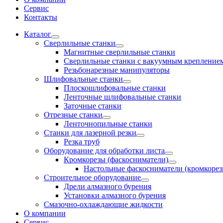
Сервис
Контакты
Каталог
Сверлильные станки
Магнитные сверлильные станки
Сверлильные станки с вакуумным крепление
Резьбонарезные манипуляторы
Шлифовальные станки
Плоскошлифовальные станки
Ленточные шлифовальные станки
Заточные станки
Отрезные станки
Ленточнопильные станки
Станки для лазерной резки
Резка труб
Оборудование для обработки листа
Кромкорезы (фаскосниматели)
Настольные фаскосниматели (кромкорез
Строительное оборудование
Дрели алмазного бурения
Установки алмазного бурения
Смазочно-охлаждающие жидкости
О компании
Сервис