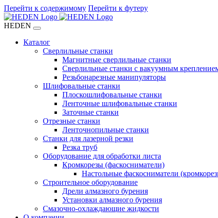
Перейти к содержимому
Перейти к футеру
HEDEN
Каталог
Сверлильные станки
Магнитные сверлильные станки
Сверлильные станки с вакуумным крепление
Резьбонарезные манипуляторы
Шлифовальные станки
Плоскошлифовальные станки
Ленточные шлифовальные станки
Заточные станки
Отрезные станки
Ленточнопильные станки
Станки для лазерной резки
Резка труб
Оборудование для обработки листа
Кромкорезы (фаскосниматели)
Настольные фаскосниматели (кромкорез
Строительное оборудование
Дрели алмазного бурения
Установки алмазного бурения
Смазочно-охлаждающие жидкости
О компании