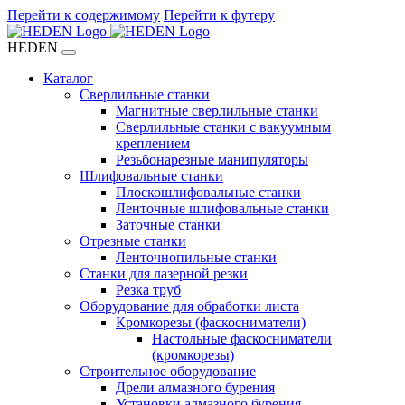
Перейти к содержимому
Перейти к футеру
HEDEN
Каталог
Сверлильные станки
Магнитные сверлильные станки
Сверлильные станки с вакуумным
креплением
Резьбонарезные манипуляторы
Шлифовальные станки
Плоскошлифовальные станки
Ленточные шлифовальные станки
Заточные станки
Отрезные станки
Ленточнопильные станки
Станки для лазерной резки
Резка труб
Оборудование для обработки листа
Кромкорезы (фаскосниматели)
Настольные фаскосниматели
(кромкорезы)
Строительное оборудование
Дрели алмазного бурения
Установки алмазного бурения