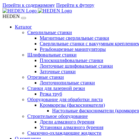
Перейти к содержимому
Перейти к футеру
HEDEN
Каталог
Сверлильные станки
Магнитные сверлильные станки
Сверлильные станки с вакуумным крепление
Резьбонарезные манипуляторы
Шлифовальные станки
Плоскошлифовальные станки
Ленточные шлифовальные станки
Заточные станки
Отрезные станки
Ленточнопильные станки
Станки для лазерной резки
Резка труб
Оборудование для обработки листа
Кромкорезы (фаскосниматели)
Настольные фаскосниматели (кромкорез
Строительное оборудование
Дрели алмазного бурения
Установки алмазного бурения
Смазочно-охлаждающие жидкости
О компании