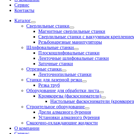
Сервис
Контакты
Каталог
Сверлильные станки
Магнитные сверлильные станки
Сверлильные станки с вакуумным крепление
Резьбонарезные манипуляторы
Шлифовальные станки
Плоскошлифовальные станки
Ленточные шлифовальные станки
Заточные станки
Отрезные станки
Ленточнопильные станки
Станки для лазерной резки
Резка труб
Оборудование для обработки листа
Кромкорезы (фаскосниматели)
Настольные фаскосниматели (кромкорез
Строительное оборудование
Дрели алмазного бурения
Установки алмазного бурения
Смазочно-охлаждающие жидкости
О компании
Сервис